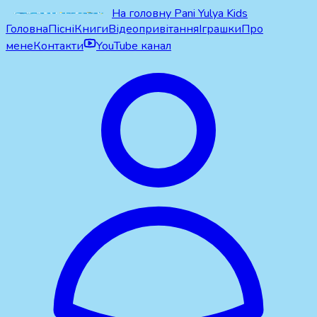
На головну Pani Yulya Kids
Головна
Пісні
Книги
Відеопривітання
Іграшки
Про
мене
Контакти
YouTube канал