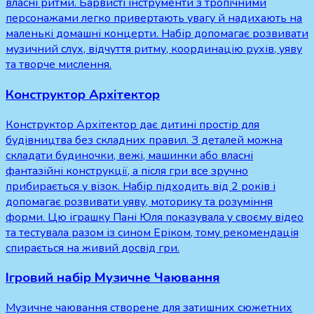
власні ритми. Барвисті інструменти з тропічними
персонажами легко привертають увагу й надихають на
маленькі домашні концерти. Набір допомагає розвивати
музичний слух, відчуття ритму, координацію рухів, уяву
та творче мислення.
Конструктор Архітектор
Конструктор Архітектор дає дитині простір для
будівництва без складних правил. З деталей можна
складати будиночки, вежі, машинки або власні
фантазійні конструкції, а після гри все зручно
прибирається у візок. Набір підходить від 2 років і
допомагає розвивати уяву, моторику та розуміння
форми. Цю іграшку Пані Юля показувала у своєму відео
та тестувала разом із сином Еріком, тому рекомендація
спирається на живий досвід гри.
Ігровий набір Музичне Чаювання
Музичне чаювання створене для затишних сюжетних