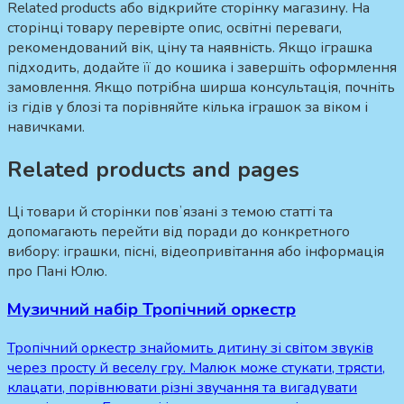
Related products або відкрийте сторінку магазину. На
сторінці товару перевірте опис, освітні переваги,
рекомендований вік, ціну та наявність. Якщо іграшка
підходить, додайте її до кошика і завершіть оформлення
замовлення. Якщо потрібна ширша консультація, почніть
із гідів у блозі та порівняйте кілька іграшок за віком і
навичками.
Related products and pages
Ці товари й сторінки повʼязані з темою статті та
допомагають перейти від поради до конкретного
вибору: іграшки, пісні, відеопривітання або інформація
про Пані Юлю.
Музичний набір Тропічний оркестр
Тропічний оркестр знайомить дитину зі світом звуків
через просту й веселу гру. Малюк може стукати, трясти,
клацати, порівнювати різні звучання та вигадувати