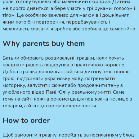
роль, готову будівлю або маленький сюрприз. Дитина
не просто дивиться, а бере участь у грі руками, голосом і
тілом. Це особливо важливо для малюків і дошкільнят,
яким потрібні повторення, передбачуваність і
можливість сказати: я зробив або зробила це самостійно.
Why parents buy them
Батьки обирають розвивальні іграшки, коли хочуть
поєднати радість подарунка з практичною користю.
Добра іграшка допомагає зайняти дитину змістовною
грою, підтримати українську мову, потренувати
моторику, запустити сюжет або продовжити тему з
улюбленого відео Пані Юлі у реальному житті. Саме
тому на сайті кожна рекомендація повʼязана не лише з
товаром, а й зі сценарієм використання.
How to order
Щоб замовити іграшку, перейдіть за посиланням у блоці