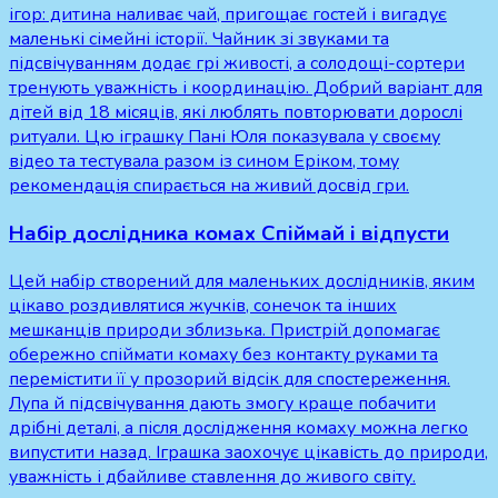
ігор: дитина наливає чай, пригощає гостей і вигадує
маленькі сімейні історії. Чайник зі звуками та
підсвічуванням додає грі живості, а солодощі-сортери
тренують уважність і координацію. Добрий варіант для
дітей від 18 місяців, які люблять повторювати дорослі
ритуали. Цю іграшку Пані Юля показувала у своєму
відео та тестувала разом із сином Еріком, тому
рекомендація спирається на живий досвід гри.
Набір дослідника комах Спіймай і відпусти
Цей набір створений для маленьких дослідників, яким
цікаво роздивлятися жучків, сонечок та інших
мешканців природи зблизька. Пристрій допомагає
обережно спіймати комаху без контакту руками та
перемістити її у прозорий відсік для спостереження.
Лупа й підсвічування дають змогу краще побачити
дрібні деталі, а після дослідження комаху можна легко
випустити назад. Іграшка заохочує цікавість до природи,
уважність і дбайливе ставлення до живого світу.