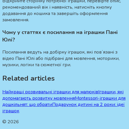
Відкрийте сторінку потрібної іграшки, перевірте опис,
рекомендований вік і наявність, натисніть кнопку
додавання до кошика та завершіть оформлення
замовлення.
Чому у статтях є посилання на іграшки Пані
Юлі?
Посилання ведуть на добірку іграшок, які повʼязані з
відео Пані Юлі або підібрані для мовлення, моторики,
музики, логіки та сюжетної гри.
Related articles
Найкращі розвивальні іграшки для малюків
Іграшки, які
допомагають розвитку мовлення
Montessori-іграшки для
дошкільнят: що обрати
Подарунок дитині на 2 роки: ідеї
іграшок
©
2026