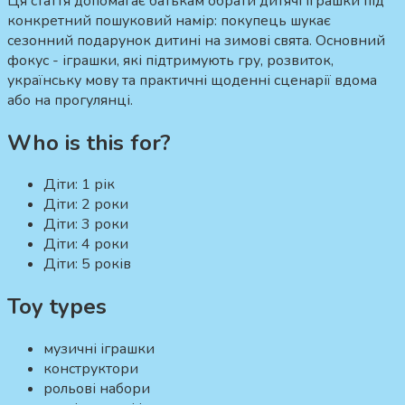
Ця стаття допомагає батькам обрати дитячі іграшки під
конкретний пошуковий намір:
покупець шукає
сезонний подарунок дитині на зимові свята.
Основний
фокус - іграшки, які підтримують гру, розвиток,
українську мову та практичні щоденні сценарії вдома
або на прогулянці.
Who is this for?
Діти:
1 рік
Діти:
2 роки
Діти:
3 роки
Діти:
4 роки
Діти:
5 років
Toy types
музичні іграшки
конструктори
рольові набори