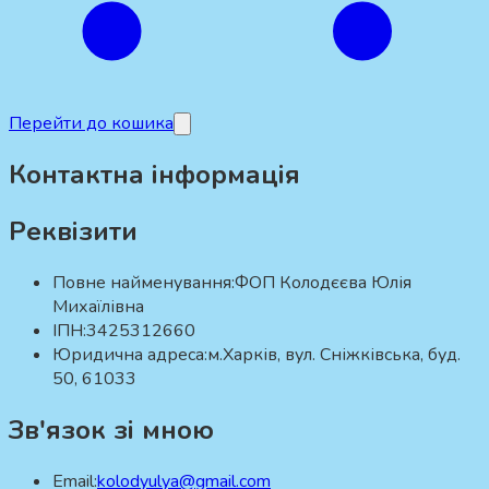
Перейти до кошика
Контактна інформація
Реквізити
Повне найменування:
ФОП Колодєєва Юлія
Михаїлівна
ІПН:
3425312660
Юридична адреса:
м.Харків, вул. Сніжківська, буд.
50, 61033
Зв'язок зі мною
Email:
kolodyulya@gmail.com