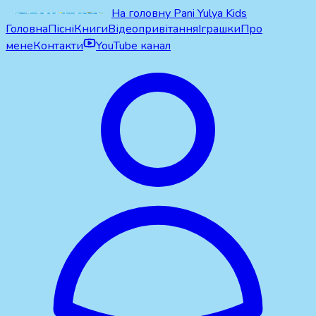
На головну Pani Yulya Kids
Головна
Пісні
Книги
Відеопривітання
Іграшки
Про
мене
Контакти
YouTube канал