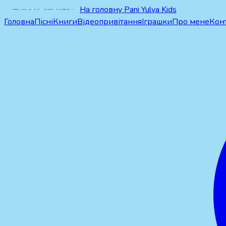
На головну Pani Yulya Kids
Головна
Пісні
Книги
Відеопривітання
Іграшки
Про мене
Кон