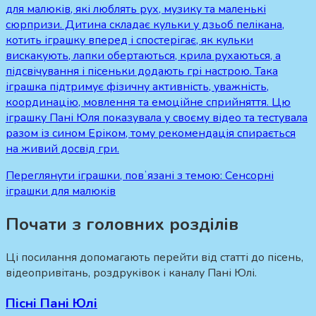
для малюків, які люблять рух, музику та маленькі
сюрпризи. Дитина складає кульки у дзьоб пелікана,
котить іграшку вперед і спостерігає, як кульки
вискакують, лапки обертаються, крила рухаються, а
підсвічування і пісеньки додають грі настрою. Така
іграшка підтримує фізичну активність, уважність,
координацію, мовлення та емоційне сприйняття. Цю
іграшку Пані Юля показувала у своєму відео та тестувала
разом із сином Еріком, тому рекомендація спирається
на живий досвід гри.
Переглянути іграшки, повʼязані з темою:
Сенсорні
іграшки для малюків
Почати з головних розділів
Ці посилання допомагають перейти від статті до пісень,
відеопривітань, роздруківок і каналу Пані Юлі.
Пісні Пані Юлі