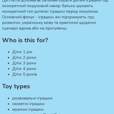
Ця стаття допомагає батькам обрати дитячі іграшки під
конкретний пошуковий намір:
батьки шукають
конкретний тип дитячої іграшки перед покупкою.
Основний фокус - іграшки, які підтримують гру,
розвиток, українську мову та практичні щоденні
сценарії вдома або на прогулянці.
Who is this for?
Діти:
1 рік
Діти:
2 роки
Діти:
3 роки
Діти:
4 роки
Діти:
5 років
Toy types
розвивальні іграшки
сюжетні іграшки
музичні іграшки