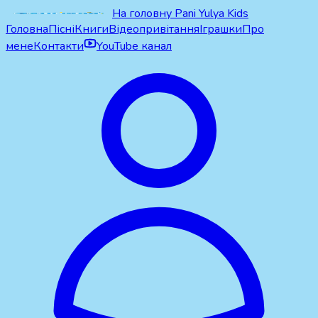
На головну Pani Yulya Kids
Головна
Пісні
Книги
Відеопривітання
Іграшки
Про
мене
Контакти
YouTube канал