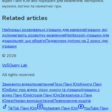
відео Пані Юлі або підібрані для мовлення, моторики,
музики, логіки та сюжетної гри.
Related articles
Найкращі розвивальні іграшки для малюків
Іграшки, які
допомагають розвитку мовлення
Montessori-іграшки для
дошкільнят: що обрати
Подарунок дитині на 2 роки: ідеї
іграшок
©
2026
Vo$Query Lab
All rights reserved.
Замовити відеопривітання
Пісні Пані Юлі
Книги Пані
Юлі
Блог про відео, пісні, книги та іграшки
Іграшки з
відео Пані Юлі
Історія Пані Юлі
Зв’язатися з Пані
Юлею
Умови використання
Повернення коштів
TikTok Пані Юлі
Instagram Пані Юлі
YouTube Пані