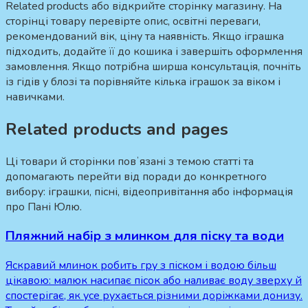
Related products або відкрийте сторінку магазину. На
сторінці товару перевірте опис, освітні переваги,
рекомендований вік, ціну та наявність. Якщо іграшка
підходить, додайте її до кошика і завершіть оформлення
замовлення. Якщо потрібна ширша консультація, почніть
із гідів у блозі та порівняйте кілька іграшок за віком і
навичками.
Related products and pages
Ці товари й сторінки повʼязані з темою статті та
допомагають перейти від поради до конкретного
вибору: іграшки, пісні, відеопривітання або інформація
про Пані Юлю.
Пляжний набір з млинком для піску та води
Яскравий млинок робить гру з піском і водою більш
цікавою: малюк насипає пісок або наливає воду зверху й
спостерігає, як усе рухається різними доріжками донизу.