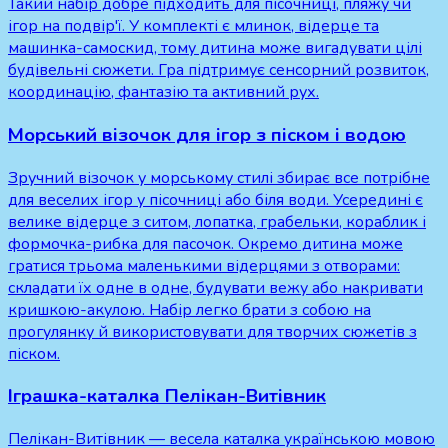
Такий набір добре підходить для пісочниці, пляжу чи
ігор на подвір'ї. У комплекті є млинок, відерце та
машинка-самоскид, тому дитина може вигадувати цілі
будівельні сюжети. Гра підтримує сенсорний розвиток,
координацію, фантазію та активний рух.
Морський візочок для ігор з піском і водою
Зручний візочок у морському стилі збирає все потрібне
для веселих ігор у пісочниці або біля води. Усередині є
велике відерце з ситом, лопатка, грабельки, кораблик і
формочка-рибка для пасочок. Окремо дитина може
гратися трьома маленькими відерцями з отворами:
складати їх одне в одне, будувати вежу або накривати
кришкою-акулою. Набір легко брати з собою на
прогулянку й використовувати для творчих сюжетів з
піском.
Іграшка-каталка Пелікан-Витівник
Пелікан-Витівник — весела каталка українською мовою