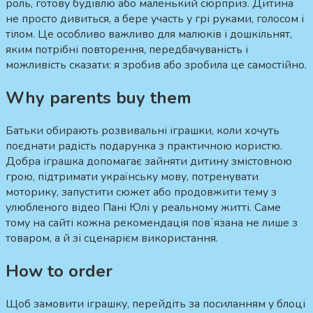
роль, готову будівлю або маленький сюрприз. Дитина
не просто дивиться, а бере участь у грі руками, голосом і
тілом. Це особливо важливо для малюків і дошкільнят,
яким потрібні повторення, передбачуваність і
можливість сказати: я зробив або зробила це самостійно.
Why parents buy them
Батьки обирають розвивальні іграшки, коли хочуть
поєднати радість подарунка з практичною користю.
Добра іграшка допомагає зайняти дитину змістовною
грою, підтримати українську мову, потренувати
моторику, запустити сюжет або продовжити тему з
улюбленого відео Пані Юлі у реальному житті. Саме
тому на сайті кожна рекомендація повʼязана не лише з
товаром, а й зі сценарієм використання.
How to order
Щоб замовити іграшку, перейдіть за посиланням у блоці