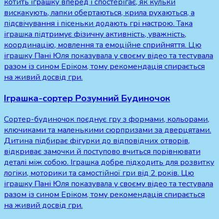
котить іграшку вперед і спостерігає, як кульки
вискакують, лапки обертаються, крила рухаються, а
підсвічування і пісеньки додають грі настрою. Така
іграшка підтримує фізичну активність, уважність,
координацію, мовлення та емоційне сприйняття. Цю
іграшку Пані Юля показувала у своєму відео та тестувала
разом із сином Еріком, тому рекомендація спирається
на живий досвід гри.
Іграшка-сортер Розумний Будиночок
Сортер-будиночок поєднує гру з формами, кольорами,
ключиками та маленькими сюрпризами за дверцятами.
Дитина підбирає фігурки до відповідних отворів,
відкриває замочки й поступово вчиться порівнювати
деталі між собою. Іграшка добре підходить для розвитку
логіки, моторики та самостійної гри від 2 років. Цю
іграшку Пані Юля показувала у своєму відео та тестувала
разом із сином Еріком, тому рекомендація спирається
на живий досвід гри.