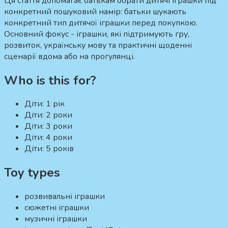
Ця стаття допомагає батькам обрати дитячі іграшки під
конкретний пошуковий намір:
батьки шукають
конкретний тип дитячої іграшки перед покупкою.
Основний фокус - іграшки, які підтримують гру,
розвиток, українську мову та практичні щоденні
сценарії вдома або на прогулянці.
Who is this for?
Діти:
1 рік
Діти:
2 роки
Діти:
3 роки
Діти:
4 роки
Діти:
5 років
Toy types
розвивальні іграшки
сюжетні іграшки
музичні іграшки