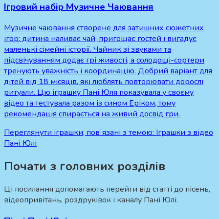
Ігровий набір Музичне Чаювання
Музичне чаювання створене для затишних сюжетних
ігор: дитина наливає чай, пригощає гостей і вигадує
маленькі сімейні історії. Чайник зі звуками та
підсвічуванням додає грі живості, а солодощі-сортери
тренують уважність і координацію. Добрий варіант для
дітей від 18 місяців, які люблять повторювати дорослі
ритуали. Цю іграшку Пані Юля показувала у своєму
відео та тестувала разом із сином Еріком, тому
рекомендація спирається на живий досвід гри.
Переглянути іграшки, повʼязані з темою:
Іграшки з відео
Пані Юлі
Почати з головних розділів
Ці посилання допомагають перейти від статті до пісень,
відеопривітань, роздруківок і каналу Пані Юлі.