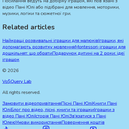
Посилання ведуть на добірку іграшок, які повʼязані з
відео Пані Юлі або підібрані для мовлення, моторики,
музики, логіки та сюжетної гри.
Related articles
Найкращі розвивальні іграшки для малюків
Іграшки, які
допомагають розвитку мовлення
Montessori-іграшки для
дошкільнят: що обрати
Подарунок дитині на 2 роки: ідеї
іграшок
©
2026
Vo$Query Lab
All rights reserved.
Замовити відеопривітання
Пісні Пані Юлі
Книги Пані
Юлі
Блог про відео, пісні, книги та іграшки
Іграшки з
відео Пані Юлі
Історія Пані Юлі
Зв’язатися з Пані
Юлею
Умови використання
Повернення коштів