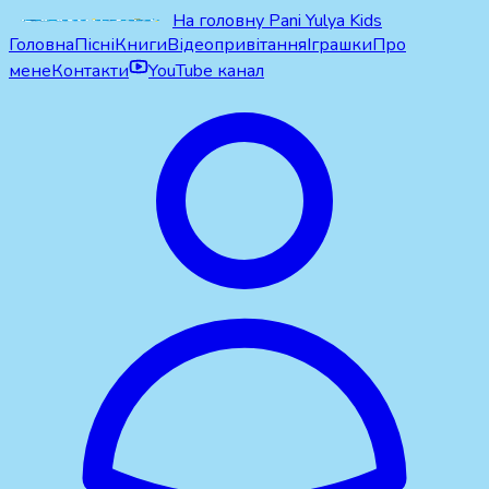
На головну Pani Yulya Kids
Головна
Пісні
Книги
Відеопривітання
Іграшки
Про
мене
Контакти
YouTube канал