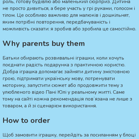
роль, готову будівлю або маленький сюрприз. Дитина
не просто дивиться, а бере участь у грі руками, голосом і
тілом. Це особливо важливо для малюків і дошкільнят,
яким потрібні повторення, передбачуваність і
можливість сказати: я зробив або зробила це самостійно.
Why parents buy them
Батьки обирають розвивальні іграшки, коли хочуть
поєднати радість подарунка з практичною користю.
Добра іграшка допомагає зайняти дитину змістовною
грою, підтримати українську мову, потренувати
моторику, запустити сюжет або продовжити тему з
улюбленого відео Пані Юлі у реальному житті. Саме
тому на сайті кожна рекомендація повʼязана не лише з
товаром, а й зі сценарієм використання.
How to order
Щоб замовити іграшку, перейдіть за посиланням у блоці