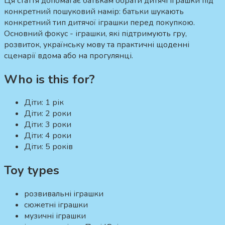
Ця стаття допомагає батькам обрати дитячі іграшки під
конкретний пошуковий намір:
батьки шукають
конкретний тип дитячої іграшки перед покупкою.
Основний фокус - іграшки, які підтримують гру,
розвиток, українську мову та практичні щоденні
сценарії вдома або на прогулянці.
Who is this for?
Діти:
1 рік
Діти:
2 роки
Діти:
3 роки
Діти:
4 роки
Діти:
5 років
Toy types
розвивальні іграшки
сюжетні іграшки
музичні іграшки