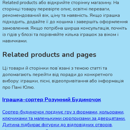
Related products або відкрийте сторінку магазину. На
сторінці товару перевірте опис, освітні переваги,
рекомендований вік, ціну та наявність. Якщо іграшка
підходить, додайте її до кошика і завершіть оформлення
замовлення. Якщо потрібна ширша консультація, почніть
із гідів у блозі та порівняйте кілька іграшок за віком і
навичками.
Related products and pages
Ці товари й сторінки повʼязані з темою статті та
допомагають перейти від поради до конкретного
вибору: іграшки, пісні, відеопривітання або інформація
про Пані Юлю.
Іграшка-сортер Розумний Будиночок
Сортер-будиночок поєднує гру з формами, кольорами,
ключиками та маленькими сюрпризами за дверцятами.
Дитина підбирає фігурки до відповідних отворів,