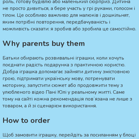
роль, готову будівлю або маленький сюрприз. Дитина
не просто дивиться, а бере участь у грі руками, голосом і
тілом. Це особливо важливо для малюків і дошкільнят,
яким потрібні повторення, передбачуваність і
можливість сказати: я зробив або зробила це самостійно.
Why parents buy them
Батьки обирають розвивальні іграшки, коли хочуть
поєднати радість подарунка з практичною користю.
Добра іграшка допомагає зайняти дитину змістовною
грою, підтримати українську мову, потренувати
моторику, запустити сюжет або продовжити тему з
улюбленого відео Пані Юлі у реальному житті. Саме
тому на сайті кожна рекомендація повʼязана не лише з
товаром, а й зі сценарієм використання.
How to order
Щоб замовити іграшку, перейдіть за посиланням у блоці