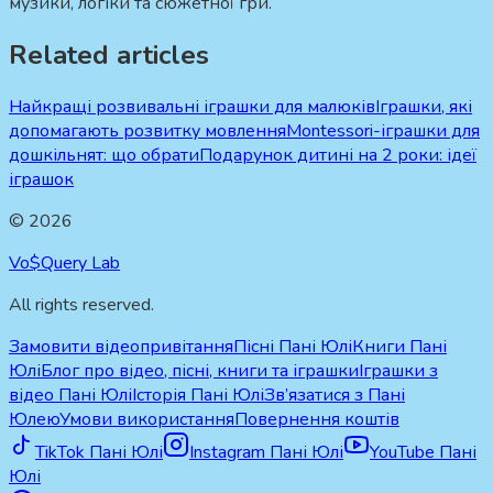
музики, логіки та сюжетної гри.
Related articles
Найкращі розвивальні іграшки для малюків
Іграшки, які
допомагають розвитку мовлення
Montessori-іграшки для
дошкільнят: що обрати
Подарунок дитині на 2 роки: ідеї
іграшок
©
2026
Vo$Query Lab
All rights reserved.
Замовити відеопривітання
Пісні Пані Юлі
Книги Пані
Юлі
Блог про відео, пісні, книги та іграшки
Іграшки з
відео Пані Юлі
Історія Пані Юлі
Зв’язатися з Пані
Юлею
Умови використання
Повернення коштів
TikTok Пані Юлі
Instagram Пані Юлі
YouTube Пані
Юлі