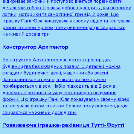
відкриває замочки й поступово вчиться порівнювати
деталі між собою. Іграшка добре підходить для розвитку
логіки, моторики та самостійної гри від 2 років. Цю
іграшку Пані Юля показувала у своєму відео та тестувала
разом із сином Еріком, тому рекомендація спирається
на живий досвід гри.
Конструктор Архітектор
Конструктор Архітектор дає дитині простір для
будівництва без складних правил. З деталей можна
складати будиночки, вежі, машинки або власні
фантазійні конструкції, а після гри все зручно
прибирається у візок. Набір підходить від 2 років і
допомагає розвивати уяву, моторику та розуміння
форми. Цю іграшку Пані Юля показувала у своєму відео
та тестувала разом із сином Еріком, тому рекомендація
спирається на живий досвід гри.
Розвиваюча іграшка-рахівниця Тутті-Фрутті