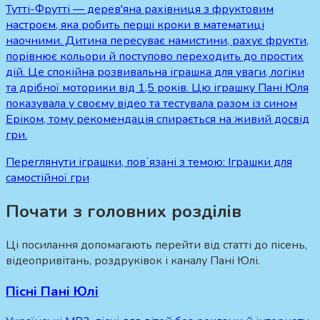
Тутті-Фрутті — дерев'яна рахівниця з фруктовим
настроєм, яка робить перші кроки в математиці
наочними. Дитина пересуває намистини, рахує фрукти,
порівнює кольори й поступово переходить до простих
дій. Це спокійна розвивальна іграшка для уваги, логіки
та дрібної моторики від 1,5 років. Цю іграшку Пані Юля
показувала у своєму відео та тестувала разом із сином
Еріком, тому рекомендація спирається на живий досвід
гри.
Переглянути іграшки, повʼязані з темою:
Іграшки для
самостійної гри
Почати з головних розділів
Ці посилання допомагають перейти від статті до пісень,
відеопривітань, роздруківок і каналу Пані Юлі.
Пісні Пані Юлі