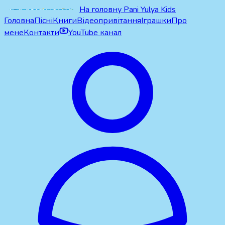
На головну Pani Yulya Kids
Головна
Пісні
Книги
Відеопривітання
Іграшки
Про
мене
Контакти
YouTube канал