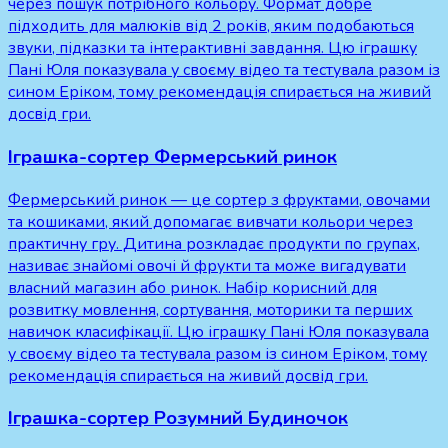
через пошук потрібного кольору. Формат добре
підходить для малюків від 2 років, яким подобаються
звуки, підказки та інтерактивні завдання. Цю іграшку
Пані Юля показувала у своєму відео та тестувала разом із
сином Еріком, тому рекомендація спирається на живий
досвід гри.
Іграшка-сортер Фермерський ринок
Фермерський ринок — це сортер з фруктами, овочами
та кошиками, який допомагає вивчати кольори через
практичну гру. Дитина розкладає продукти по групах,
називає знайомі овочі й фрукти та може вигадувати
власний магазин або ринок. Набір корисний для
розвитку мовлення, сортування, моторики та перших
навичок класифікації. Цю іграшку Пані Юля показувала
у своєму відео та тестувала разом із сином Еріком, тому
рекомендація спирається на живий досвід гри.
Іграшка-сортер Розумний Будиночок