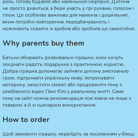
роль, готову будівлю або маленький сюрприз. Дитина
не просто дивиться, а бере участь у грі руками, голосом і
тілом. Це особливо важливо для малюків і дошкільнят,
яким потрібні повторення, передбачуваність і
можливість сказати: я зробив або зробила це самостійно.
Why parents buy them
Батьки обирають розвивальні іграшки, коли хочуть
поєднати радість подарунка з практичною користю.
Добра іграшка допомагає зайняти дитину змістовною
грою, підтримати українську мову, потренувати
моторику, запустити сюжет або продовжити тему з
улюбленого відео Пані Юлі у реальному житті. Саме
тому на сайті кожна рекомендація повʼязана не лише з
товаром, а й зі сценарієм використання.
How to order
Щоб замовити іграшку, перейдіть за посиланням у блоці