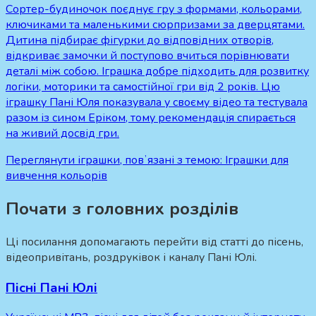
Сортер-будиночок поєднує гру з формами, кольорами,
ключиками та маленькими сюрпризами за дверцятами.
Дитина підбирає фігурки до відповідних отворів,
відкриває замочки й поступово вчиться порівнювати
деталі між собою. Іграшка добре підходить для розвитку
логіки, моторики та самостійної гри від 2 років. Цю
іграшку Пані Юля показувала у своєму відео та тестувала
разом із сином Еріком, тому рекомендація спирається
на живий досвід гри.
Переглянути іграшки, повʼязані з темою:
Іграшки для
вивчення кольорів
Почати з головних розділів
Ці посилання допомагають перейти від статті до пісень,
відеопривітань, роздруківок і каналу Пані Юлі.
Пісні Пані Юлі