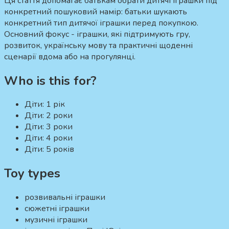
Ця стаття допомагає батькам обрати дитячі іграшки під
конкретний пошуковий намір:
батьки шукають
конкретний тип дитячої іграшки перед покупкою.
Основний фокус - іграшки, які підтримують гру,
розвиток, українську мову та практичні щоденні
сценарії вдома або на прогулянці.
Who is this for?
Діти:
1 рік
Діти:
2 роки
Діти:
3 роки
Діти:
4 роки
Діти:
5 років
Toy types
розвивальні іграшки
сюжетні іграшки
музичні іграшки