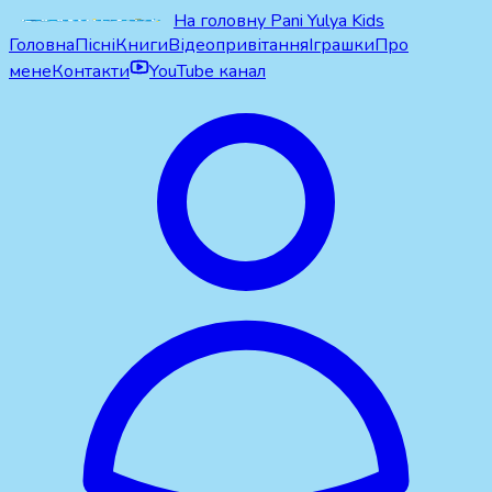
На головну Pani Yulya Kids
Головна
Пісні
Книги
Відеопривітання
Іграшки
Про
мене
Контакти
YouTube канал