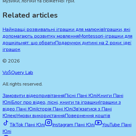
музики, логіки та сюжетної гри.
Related articles
Найкращі розвивальні іграшки для малюків
Іграшки, які
допомагають розвитку мовлення
Montessori-іграшки для
дошкільнят: що обрати
Подарунок дитині на 2 роки: ідеї
іграшок
©
2026
Vo$Query Lab
All rights reserved.
Замовити відеопривітання
Пісні Пані Юлі
Книги Пані
Юлі
Блог про відео, пісні, книги та іграшки
Іграшки з
відео Пані Юлі
Історія Пані Юлі
Зв’язатися з Пані
Юлею
Умови використання
Повернення коштів
TikTok Пані Юлі
Instagram Пані Юлі
YouTube Пані
Юлі