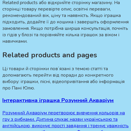
Related products або відкрийте сторінку магазину. На
сторінці товару перевірте опис, освітні переваги,
рекомендований вік, ціну та наявність. Якщо іграшка
підходить, додайте її до кошика і завершіть оформлення
замовлення. Якщо потрібна ширша консультація, почніть
із гідів у блозі та порівняйте кілька іграшок за віком і
навичками.
Related products and pages
Ці товари й сторінки повʼязані з темою статті та
допомагають перейти від поради до конкретного
вибору: іграшки, пісні, відеопривітання або інформація
про Пані Юлю.
Інтерактивна іграшка Розумний Акваріум
Розумний Акваріум перетворює вивчення кольорів на
гру з рибками. Дитина слухає назви українською та
англійською, виконує прості завдання і тренує уважність