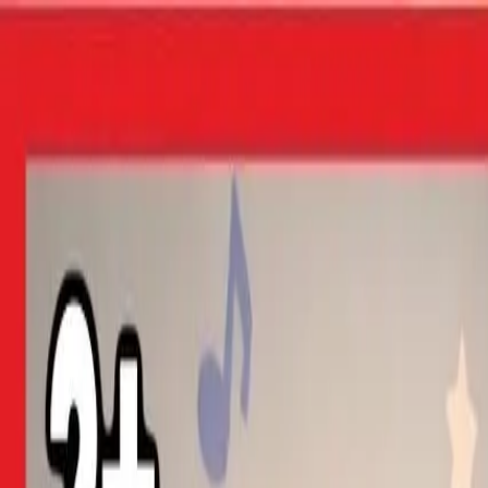
На головну Pani Yulya Kids
Головна
Пісні
Книги
Відеопривітання
Іграшки
Про мене
Кон