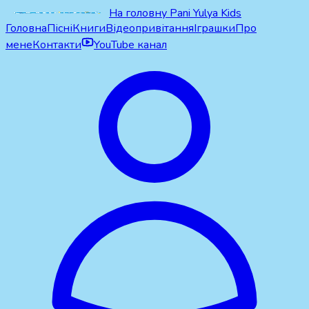
На головну Pani Yulya Kids
Головна
Пісні
Книги
Відеопривітання
Іграшки
Про
мене
Контакти
YouTube канал