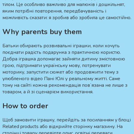
тілом. Це особливо важливо для малюків і дошкільнят,
яким потрібні повторення, передбачуваність і
можливість сказати: я зробив або зробила це самостійно.
Why parents buy them
Батьки обирають розвивальні іграшки, коли хочуть
поєднати радість подарунка з практичною користю.
Добра іграшка допомагає зайняти дитину змістовною
грою, підтримати українську мову, потренувати
моторику, запустити сюжет або продовжити тему з
улюбленого відео Пані Юлі у реальному житті. Саме
тому на сайті кожна рекомендація повʼязана не лише з
товаром, а й зі сценарієм використання.
How to order
Щоб замовити іграшку, перейдіть за посиланням у блоці
Related products або відкрийте сторінку магазину. На
сторінці товару перевірте опис, освітні переваги,