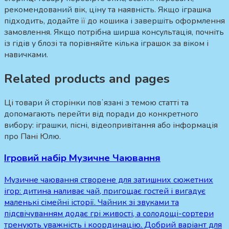
рекомендований вік, ціну та наявність. Якщо іграшка
підходить, додайте її до кошика і завершіть оформлення
замовлення. Якщо потрібна ширша консультація, почніть
із гідів у блозі та порівняйте кілька іграшок за віком і
навичками.
Related products and pages
Ці товари й сторінки повʼязані з темою статті та
допомагають перейти від поради до конкретного
вибору: іграшки, пісні, відеопривітання або інформація
про Пані Юлю.
Ігровий набір Музичне Чаювання
Музичне чаювання створене для затишних сюжетних
ігор: дитина наливає чай, пригощає гостей і вигадує
маленькі сімейні історії. Чайник зі звуками та
підсвічуванням додає грі живості, а солодощі-сортери
тренують уважність і координацію. Добрий варіант для