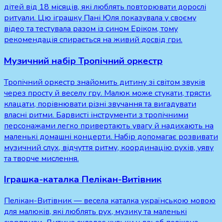
дітей від 18 місяців, які люблять повторювати дорослі
ритуали. Цю іграшку Пані Юля показувала у своєму
відео та тестувала разом із сином Еріком, тому
рекомендація спирається на живий досвід гри.
Музичний набір Тропічний оркестр
Тропічний оркестр знайомить дитину зі світом звуків
через просту й веселу гру. Малюк може стукати, трясти,
клацати, порівнювати різні звучання та вигадувати
власні ритми. Барвисті інструменти з тропічними
персонажами легко привертають увагу й надихають на
маленькі домашні концерти. Набір допомагає розвивати
музичний слух, відчуття ритму, координацію рухів, уяву
та творче мислення.
Іграшка-каталка Пелікан-Витівник
Пелікан-Витівник — весела каталка українською мовою
для малюків, які люблять рух, музику та маленькі