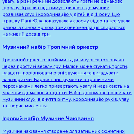
увагу, а різні режими дозволяють грати не однаково
щоразу. Іграшка підтримує цікавість до музики,
розвиває слух і координацію у дітей від 1 року. Цю
іграшку Пані Юля показувала у своєму відео та тестувала
разом із сином Еріком, тому рекомендація спирається
на живий досвід гри.
Музичний набір Тропічний оркестр
Тропічний оркестр знайомить дитину зі світом звуків
через просту й веселу гру. Малюк може стукати, трясти,
клацати, порівнювати різні звучання та вигадувати
власні ритми. Барвисті інструменти з тропічними
персонажами легко привертають увагу й надихають на
маленькі домашні концерти. Набір допомагає розвивати
музичний слух, відчуття ритму, координацію рухів, уяву
та творче мислення.
Ігровий набір Музичне Чаювання
Музичне чаювання створене для затишних сюжетних