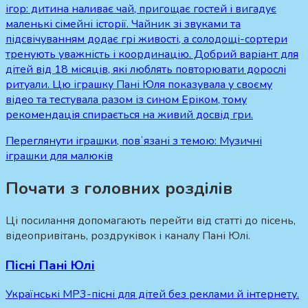
ігор: дитина наливає чай, пригощає гостей і вигадує
маленькі сімейні історії. Чайник зі звуками та
підсвічуванням додає грі живості, а солодощі-сортери
тренують уважність і координацію. Добрий варіант для
дітей від 18 місяців, які люблять повторювати дорослі
ритуали. Цю іграшку Пані Юля показувала у своєму
відео та тестувала разом із сином Еріком, тому
рекомендація спирається на живий досвід гри.
Переглянути іграшки, повʼязані з темою:
Музичні
іграшки для малюків
Почати з головних розділів
Ці посилання допомагають перейти від статті до пісень,
відеопривітань, роздруківок і каналу Пані Юлі.
Пісні Пані Юлі
Українські MP3-пісні для дітей без реклами й інтернету.