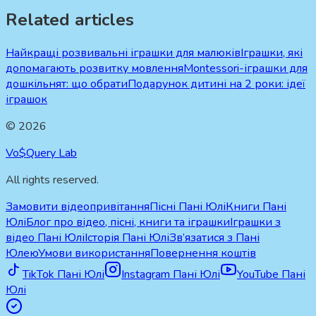
Related articles
Найкращі розвивальні іграшки для малюків
Іграшки, які
допомагають розвитку мовлення
Montessori-іграшки для
дошкільнят: що обрати
Подарунок дитині на 2 роки: ідеї
іграшок
©
2026
Vo$Query Lab
All rights reserved.
Замовити відеопривітання
Пісні Пані Юлі
Книги Пані
Юлі
Блог про відео, пісні, книги та іграшки
Іграшки з
відео Пані Юлі
Історія Пані Юлі
Зв’язатися з Пані
Юлею
Умови використання
Повернення коштів
TikTok Пані Юлі
Instagram Пані Юлі
YouTube Пані
Юлі