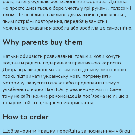
роль, готову будівлю або маленький сюрприз. Дитина
не просто дивиться, а бере участь у грі руками, голосом і
тілом. Це особливо важливо для малюків і дошкільнят,
яким потрібні повторення, передбачуваність і
можливість сказати: я зробив або зробила це самостійно.
Why parents buy them
Батьки обирають розвивальні іграшки, коли хочуть
поєднати радість подарунка з практичною користю.
Добра іграшка допомагає зайняти дитину змістовною
грою, підтримати українську мову, потренувати
моторику, запустити сюжет або продовжити тему з
улюбленого відео Пані Юлі у реальному житті. Саме
тому на сайті кожна рекомендація повʼязана не лише з
товаром, а й зі сценарієм використання.
How to order
Щоб замовити іграшку, перейдіть за посиланням у блоці