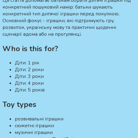
Ця стаття допомагає батькам обрати дитячі іграшки під
конкретний пошуковий намір:
батьки шукають
конкретний тип дитячої іграшки перед покупкою.
Основний фокус - іграшки, які підтримують гру,
розвиток, українську мову та практичні щоденні
сценарії вдома або на прогулянці.
Who is this for?
Діти:
1 рік
Діти:
2 роки
Діти:
3 роки
Діти:
4 роки
Діти:
5 років
Toy types
розвивальні іграшки
сюжетні іграшки
музичні іграшки