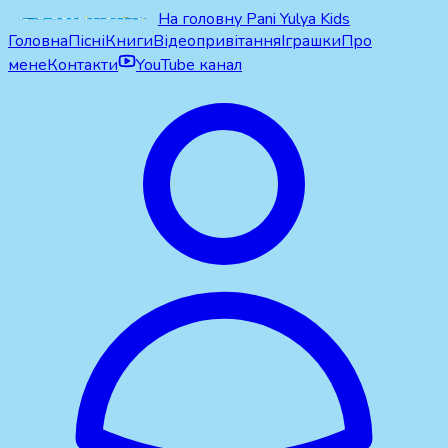
На головну Pani Yulya Kids
Головна
Пісні
Книги
Відеопривітання
Іграшки
Про
мене
Контакти
YouTube канал