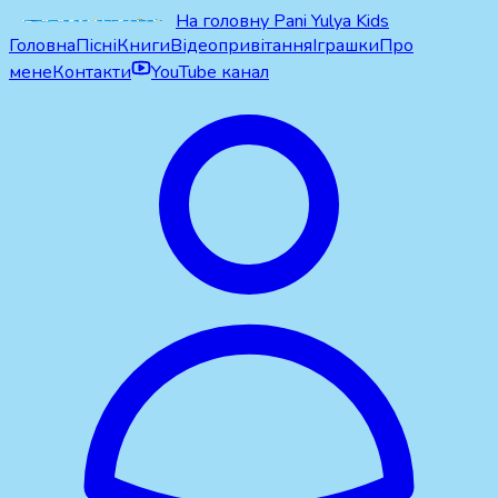
На головну Pani Yulya Kids
Головна
Пісні
Книги
Відеопривітання
Іграшки
Про
мене
Контакти
YouTube канал