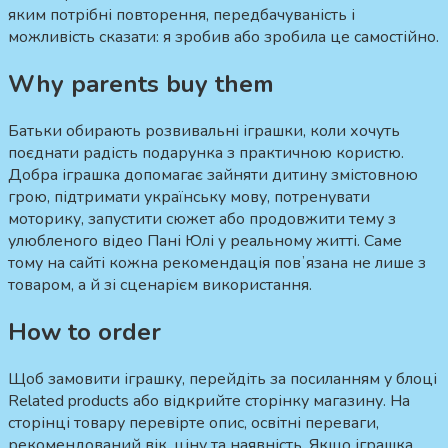
яким потрібні повторення, передбачуваність і
можливість сказати: я зробив або зробила це самостійно.
Why parents buy them
Батьки обирають розвивальні іграшки, коли хочуть
поєднати радість подарунка з практичною користю.
Добра іграшка допомагає зайняти дитину змістовною
грою, підтримати українську мову, потренувати
моторику, запустити сюжет або продовжити тему з
улюбленого відео Пані Юлі у реальному житті. Саме
тому на сайті кожна рекомендація повʼязана не лише з
товаром, а й зі сценарієм використання.
How to order
Щоб замовити іграшку, перейдіть за посиланням у блоці
Related products або відкрийте сторінку магазину. На
сторінці товару перевірте опис, освітні переваги,
рекомендований вік, ціну та наявність. Якщо іграшка