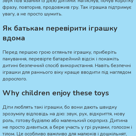
звук повʼязаний із дією дитини: натиснув, почув коротку
фразу, повторив, продовжив гру. Так іграшка підтримує
увагу, а не просто шумить.
Як батькам перевірити іграшку
вдома
Перед першою грою огляньте іграшку, приберіть
пакування, перевірте батарейний відсік і покажіть
дитині безпечний спосіб використання. Навіть безпечні
іграшки для раннього віку краще вводити під наглядом
дорослого.
Why children enjoy these toys
Діти люблять такі іграшки, бо вони дають швидку
зрозумілу відповідь на дію: звук, рух, відкриття, нову
роль, готову будівлю або маленький сюрприз. Дитина
не просто дивиться, а бере участь у грі руками, голосом і
тілом. Це особливо важливо для малюків і дошкільнят,