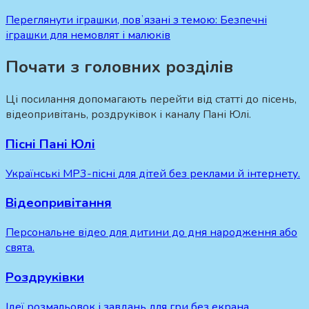
Переглянути іграшки, повʼязані з темою:
Безпечні
іграшки для немовлят і малюків
Почати з головних розділів
Ці посилання допомагають перейти від статті до пісень,
відеопривітань, роздруківок і каналу Пані Юлі.
Пісні Пані Юлі
Українські MP3-пісні для дітей без реклами й інтернету.
Відеопривітання
Персональне відео для дитини до дня народження або
свята.
Роздруківки
Ідеї розмальовок і завдань для гри без екрана.