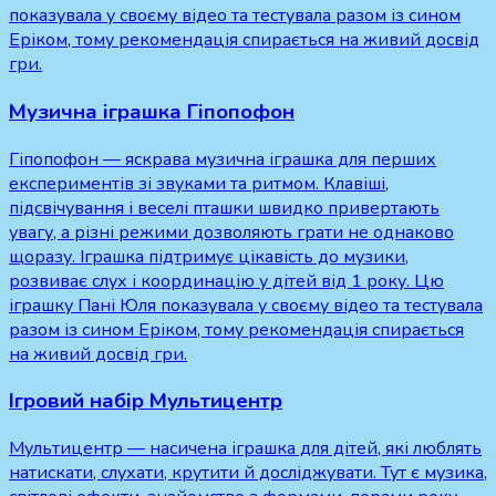
показувала у своєму відео та тестувала разом із сином
Еріком, тому рекомендація спирається на живий досвід
гри.
Музична іграшка Гіпопофон
Гіпопофон — яскрава музична іграшка для перших
експериментів зі звуками та ритмом. Клавіші,
підсвічування і веселі пташки швидко привертають
увагу, а різні режими дозволяють грати не однаково
щоразу. Іграшка підтримує цікавість до музики,
розвиває слух і координацію у дітей від 1 року. Цю
іграшку Пані Юля показувала у своєму відео та тестувала
разом із сином Еріком, тому рекомендація спирається
на живий досвід гри.
Ігровий набір Мультицентр
Мультицентр — насичена іграшка для дітей, які люблять
натискати, слухати, крутити й досліджувати. Тут є музика,