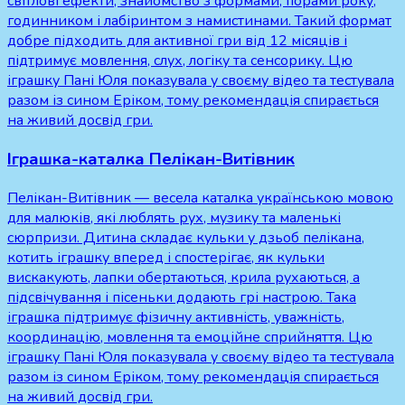
світлові ефекти, знайомство з формами, порами року,
годинником і лабіринтом з намистинами. Такий формат
добре підходить для активної гри від 12 місяців і
підтримує мовлення, слух, логіку та сенсорику. Цю
іграшку Пані Юля показувала у своєму відео та тестувала
разом із сином Еріком, тому рекомендація спирається
на живий досвід гри.
Іграшка-каталка Пелікан-Витівник
Пелікан-Витівник — весела каталка українською мовою
для малюків, які люблять рух, музику та маленькі
сюрпризи. Дитина складає кульки у дзьоб пелікана,
котить іграшку вперед і спостерігає, як кульки
вискакують, лапки обертаються, крила рухаються, а
підсвічування і пісеньки додають грі настрою. Така
іграшка підтримує фізичну активність, уважність,
координацію, мовлення та емоційне сприйняття. Цю
іграшку Пані Юля показувала у своєму відео та тестувала
разом із сином Еріком, тому рекомендація спирається
на живий досвід гри.