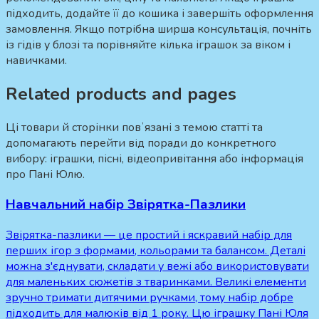
підходить, додайте її до кошика і завершіть оформлення
замовлення. Якщо потрібна ширша консультація, почніть
із гідів у блозі та порівняйте кілька іграшок за віком і
навичками.
Related products and pages
Ці товари й сторінки повʼязані з темою статті та
допомагають перейти від поради до конкретного
вибору: іграшки, пісні, відеопривітання або інформація
про Пані Юлю.
Навчальний набір Звірятка-Пазлики
Звірятка-пазлики — це простий і яскравий набір для
перших ігор з формами, кольорами та балансом. Деталі
можна з'єднувати, складати у вежі або використовувати
для маленьких сюжетів з тваринками. Великі елементи
зручно тримати дитячими ручками, тому набір добре
підходить для малюків від 1 року. Цю іграшку Пані Юля