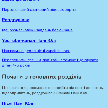
Персональний святковий відеосюрприз.
Роздруківки
Ідеї розмальовок і завдань без екрана.
YouTube-канал Пані Юлі
Навчальні відео та пісні українською.
Переглянути іграшки, повʼязані з темою:
Що слухати
дітям 4-5 років
Почати з головних розділів
Ці посилання допомагають перейти від статті до пісень,
відеопривітань, роздруківок і каналу Пані Юлі.
Пісні Пані Юлі