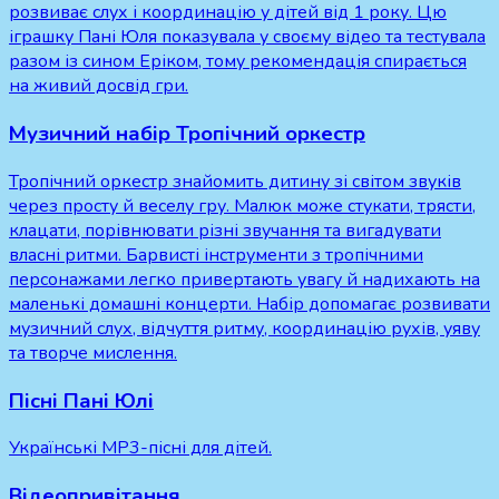
розвиває слух і координацію у дітей від 1 року. Цю
іграшку Пані Юля показувала у своєму відео та тестувала
разом із сином Еріком, тому рекомендація спирається
на живий досвід гри.
Музичний набір Тропічний оркестр
Тропічний оркестр знайомить дитину зі світом звуків
через просту й веселу гру. Малюк може стукати, трясти,
клацати, порівнювати різні звучання та вигадувати
власні ритми. Барвисті інструменти з тропічними
персонажами легко привертають увагу й надихають на
маленькі домашні концерти. Набір допомагає розвивати
музичний слух, відчуття ритму, координацію рухів, уяву
та творче мислення.
Пісні Пані Юлі
Українські MP3-пісні для дітей.
Відеопривітання