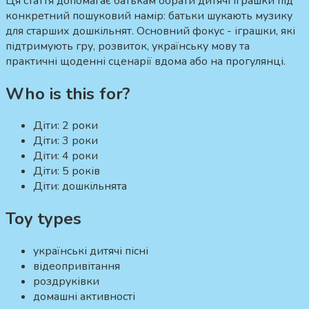
Ця стаття допомагає батькам обрати дитячі іграшки під
конкретний пошуковий намір:
батьки шукають музику
для старших дошкільнят.
Основний фокус - іграшки, які
підтримують гру, розвиток, українську мову та
практичні щоденні сценарії вдома або на прогулянці.
Who is this for?
Діти:
2 роки
Діти:
3 роки
Діти:
4 роки
Діти:
5 років
Діти:
дошкільнята
Toy types
українські дитячі пісні
відеопривітання
роздруківки
домашні активності