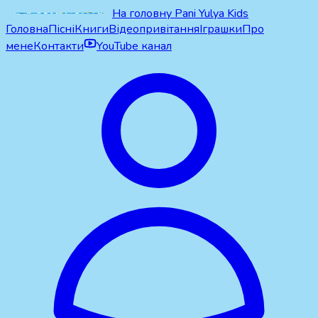
На головну Pani Yulya Kids
Головна
Пісні
Книги
Відеопривітання
Іграшки
Про
мене
Контакти
YouTube канал