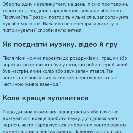
Оберіть одну невелику тему на день: пісню про тварин,
транспорт, сон, день народження, кольори або емоції.
Послухайте її разом, повторіть кілька слів, запропонуйте
рух або малюнок. Важливо не перевіряти дитину, а
підтримувати її спроби включитися.
Як поєднати музику, відео й гру
Після пісні можна перейти до роздруківки, іграшки або
короткої розмови: хто був у пісні, що робив герой, який
був настрій, який колір або звук запамʼятався. Так
контент не лишається пасивним переглядом, а стає
частиною живої взаємодії.
Коли краще зупинитися
Якщо дитина втомилася, відвертається або починає
дратуватися, краще зробити паузу. Для дошкільнят
користь часто народжується з коротких повторюваних
моментів, а не з довгих занять. Повернутися до пісні