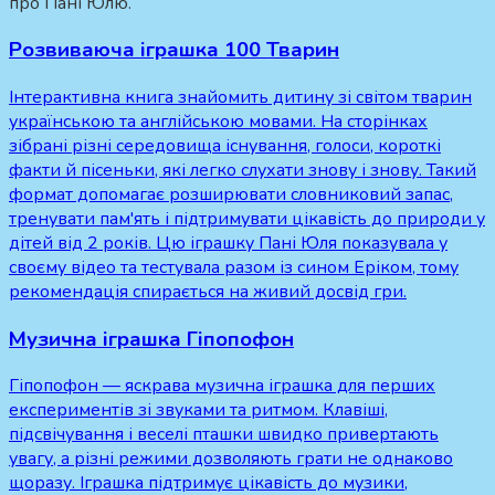
про Пані Юлю.
Розвиваюча іграшка 100 Тварин
Інтерактивна книга знайомить дитину зі світом тварин
українською та англійською мовами. На сторінках
зібрані різні середовища існування, голоси, короткі
факти й пісеньки, які легко слухати знову і знову. Такий
формат допомагає розширювати словниковий запас,
тренувати пам'ять і підтримувати цікавість до природи у
дітей від 2 років. Цю іграшку Пані Юля показувала у
своєму відео та тестувала разом із сином Еріком, тому
рекомендація спирається на живий досвід гри.
Музична іграшка Гіпопофон
Гіпопофон — яскрава музична іграшка для перших
експериментів зі звуками та ритмом. Клавіші,
підсвічування і веселі пташки швидко привертають
увагу, а різні режими дозволяють грати не однаково
щоразу. Іграшка підтримує цікавість до музики,