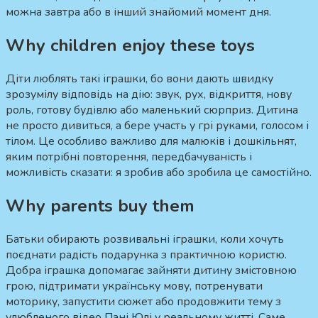
можна завтра або в інший знайомий момент дня.
Why children enjoy these toys
Діти люблять такі іграшки, бо вони дають швидку
зрозумілу відповідь на дію: звук, рух, відкриття, нову
роль, готову будівлю або маленький сюрприз. Дитина
не просто дивиться, а бере участь у грі руками, голосом і
тілом. Це особливо важливо для малюків і дошкільнят,
яким потрібні повторення, передбачуваність і
можливість сказати: я зробив або зробила це самостійно.
Why parents buy them
Батьки обирають розвивальні іграшки, коли хочуть
поєднати радість подарунка з практичною користю.
Добра іграшка допомагає зайняти дитину змістовною
грою, підтримати українську мову, потренувати
моторику, запустити сюжет або продовжити тему з
улюбленого відео Пані Юлі у реальному житті. Саме