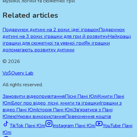
музики, логіки та сюжетної гри.
Related articles
Подарунок дитині на 2 роки: ідеї іграшок
Подарунок
дитині на 3 роки: іграшки для гри й розвитку
Найкращі
іграшки для сюжетної та уявної гри
Як іграшки
допомагають розвитку дитини
©
2026
Vo$Query Lab
All rights reserved.
Замовити відеопривітання
Пісні Пані Юлі
Книги Пані
Юлі
Блог про відео, пісні, книги та іграшки
Іграшки з
відео Пані Юлі
Історія Пані Юлі
Зв’язатися з Пані
Юлею
Умови використання
Повернення коштів
TikTok Пані Юлі
Instagram Пані Юлі
YouTube Пані
Юлі