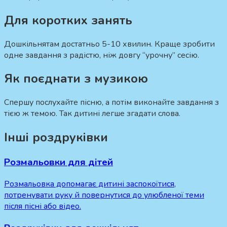
Для коротких занять
Дошкільнятам достатньо 5-10 хвилин. Краще зробити
одне завдання з радістю, ніж довгу “урочну” сесію.
Як поєднати з музикою
Спершу послухайте пісню, а потім виконайте завдання з
тією ж темою. Так дитині легше згадати слова.
Інші роздруківки
Розмальовки для дітей
Розмальовка допомагає дитині заспокоїтися,
потренувати руку й повернутися до улюбленої теми
після пісні або відео.