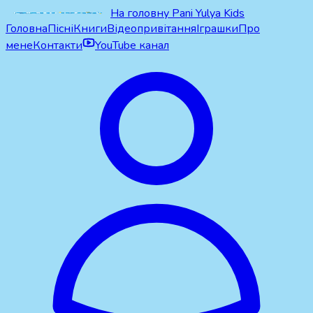
На головну Pani Yulya Kids
Головна
Пісні
Книги
Відеопривітання
Іграшки
Про
мене
Контакти
YouTube канал