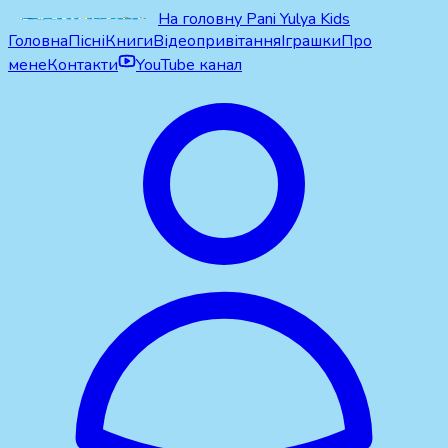
На головну Pani Yulya Kids
Головна
Пісні
Книги
Відеопривітання
Іграшки
Про
мене
Контакти
YouTube канал