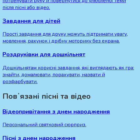
потренувати руку й повернутися до улюбленої теми
після пісні або відео.
Завдання для дітей
Прості завдання для друку можуть підтримати увагу,
мовлення, рахунок і дрібну моторику без екрана.
Роздруківки для дошкільнят
Дошкільнятам корисні завдання, які виглядають як гра:
знайти, домалювати, порахувати, назвати й
розфарбувати.
Повʼязані пісні та відео
Відеопривітання з днем народження
Персональний святковий сюрприз.
Пісні з днем народження